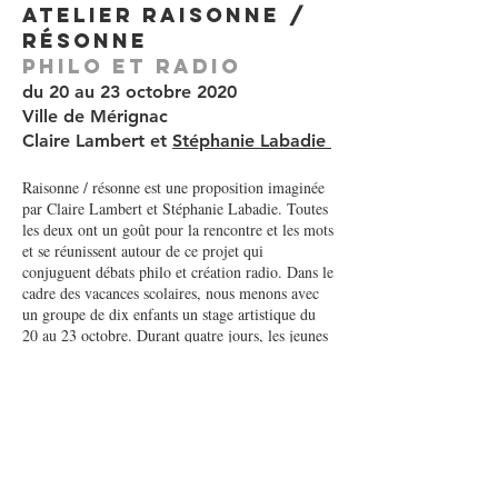
Atelier raisonne /
RéSONNE
PHILO ET RADIO
du 20 au 23 octobre 2020
Ville de Mérignac
Claire Lambert et
Stéphanie Labadie
Raisonne / résonne est une proposition imaginée
par Claire Lambert et Stéphanie Labadie. Toutes
les deux ont un goût pour la rencontre et les mots
et se réunissent autour de ce projet qui
conjuguent débats philo et création radio. Dans le
cadre des vacances scolaires, nous menons avec
un groupe de dix enfants un stage artistique du
20 au 23 octobre. Durant quatre jours, les jeunes
s'initient à différentes techniques, mènent un
travail collaboratif et dynamique qui les incite à
élaborer leurs pensées, à s'exprimer, à trouver les
mots justes et à les faire écouter et entendre.
Prise de son: élèves de l'atelier et Stéphanie
Labadie
Montage et mixage : Stéphanie Labadie